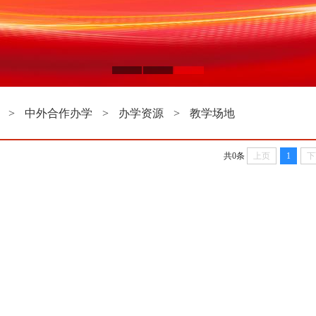
>
中外合作办学
>
办学资源
>
教学场地
共0条
上页
1
下