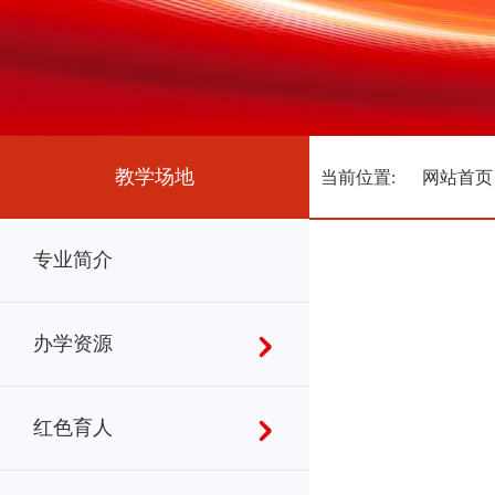
教学场地
当前位置:
网站首页
专业简介
办学资源
红色育人