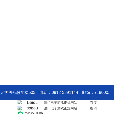
1
2
3
教学楼503 电话：0912-3891144 邮编：719000;